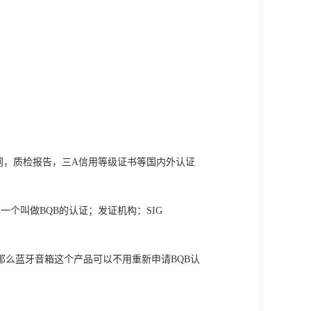
准证，CTA入网，质检报告，三A信用等级证书等国内外认证
个叫做BQB的认证；发证机构：SIG
那么蓝牙音箱这个产品可以不用重新申请BQB认