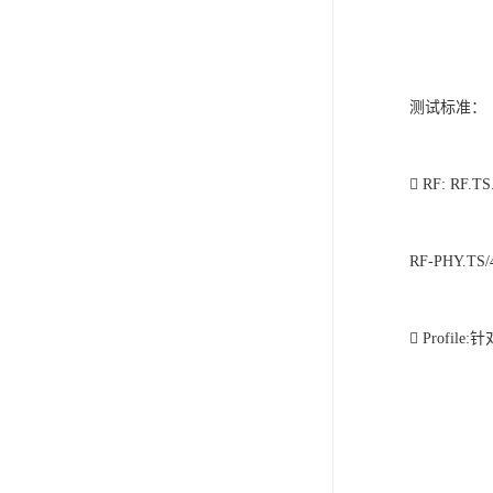
测试标准：
 RF: RF.TS.
RF-PHY.TS/4.
 Profil