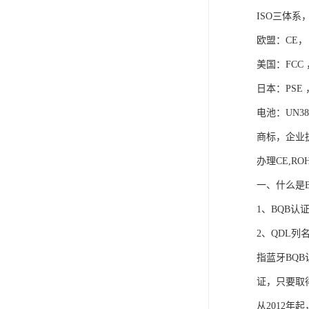
ISO13485医疗体系
ISO三体系
FDA注册
欧盟：CE， 
美国：FCC
ISO三体系认证办理
日本：PSE
欧盟EN71认证
电池：UN38
美国FCC认证
商标，企业
欧盟授权代表
办理CE,RO
一、什么是B
1、BQB
2、QDL列
指蓝牙BQ
证，只要取
从2012年起