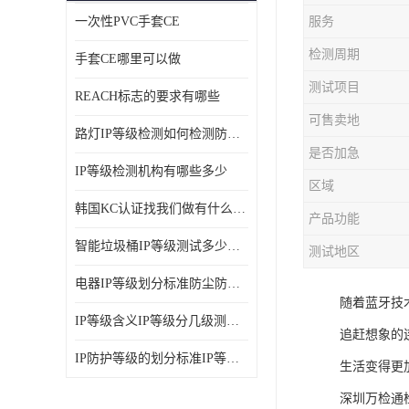
一次性PVC手套CE
服务
ISO14001体系认证
检测周期
手套CE哪里可以做
OHSAS18001体系认证
测试项目
REACH标志的要求有哪些
交通部794/808认证
可售卖地
路灯IP等级检测如何检测防尘防水
WEEE指令
是否加急
IP等级检测机构有哪些多少
CTA入网许可证
区域
韩国KC认证找我们做有什么优势
产品功能
IP等级
智能垃圾桶IP等级测试多少钱要多久时间
测试地区
REACH化学检测
电器IP等级划分标准防尘防尘IP等级测试报告
随着蓝牙技
IEC认证
IP等级含义IP等级分几级测试容易过吗
追赶想象的连
防爆认证
IP防护等级的划分标准IP等级测试多少钱
生活变得更
TS16949体系
深圳万检通检