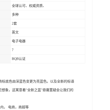
全球认可、权威资质、
多种
2套
英文
电子电器
7
BQB认证
商标底色由深蓝色变更为亮蓝色。以及全新的标语
联系将追赶想象，这寓意着“全新之蓝”毋庸置疑会让我们的
国内， 电商，商超等