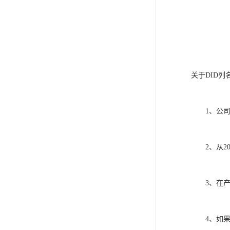
关于DID列
1、公司完
2、从201
3、在产品
4、如果应