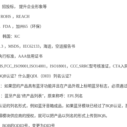
， 招投标， 提升企业形象等
ROHS ，REACH
 ，FDA ，加州65（环保）
 ，韩国：KC
.3 ，MSDS，IEC62133，海运，空运报告书
执行标准，AAA信用证书
HS,FCC,,ISO9001,ISO14001，ISO18001，CCC,SRRC型号核
QB认证？什么是QDL（DID）列名认证？
认证：如果您的产品具有蓝牙功能并且在产品外观上标明蓝牙标志，必须通过一
名：蓝牙产品“终产品列表”，原来称呼：EPL列名
B认证的列名形式，例如蓝牙音箱成品，如果蓝牙模块已经过了BQB认证，
得模块供应商的授权，就可以把产品以列名的形式上传到BQB。
，BQB的QDID号，变更为DID号