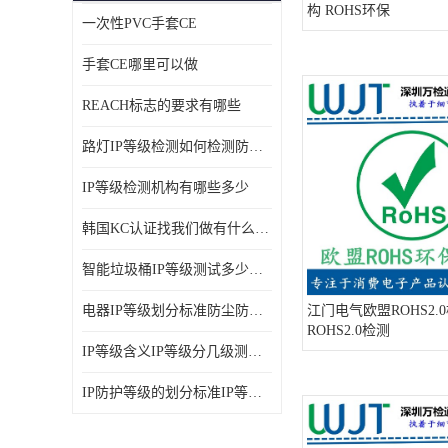
构 ROHS环保
一次性PVC手套CE
ISO14001体系认证
手套CE哪里可以做
OHSAS18001体系认证
REACH标志的要求有哪些
交通部794/808认证
路灯IP等级检测如何检测防尘防水
WEEE指令
IP等级检测机构有哪些多少
CTA入网许可证
韩国KC认证找我们做有什么优势
IP等级
智能垃圾桶IP等级测试多少钱要多久时间
REACH化学检测
电器IP等级划分标准防尘防尘IP等级测试报告
江门电气欧盟ROHS2.
ROHS2.0检测
IEC认证
IP等级含义IP等级分几级测试容易过吗
防爆认证
IP防护等级的划分标准IP等级测试多少钱
TS16949体系