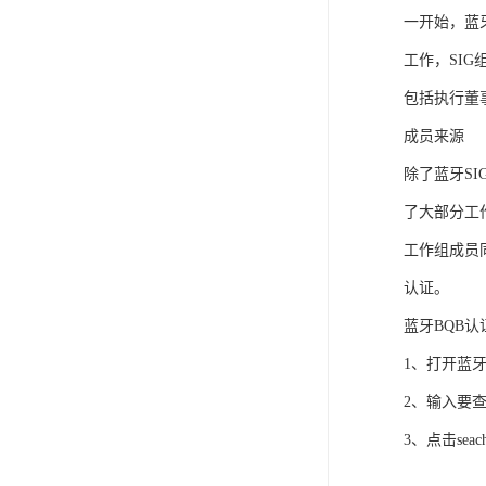
一开始，蓝
工作，SIG
包括执行董事
成员来源
除了蓝牙S
了大部分工
工作组成员
认证。
蓝牙BQB
1、打开蓝牙
2、输入要查
3、点击se