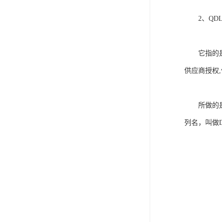
2、QDL列
它指的是列
供应商授权
所做的是Q
列名，叫做