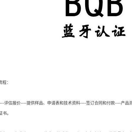
流程：
--评估报价----提供样品、申请表和技术资料----签订合同和付款----产品测试
B证书。