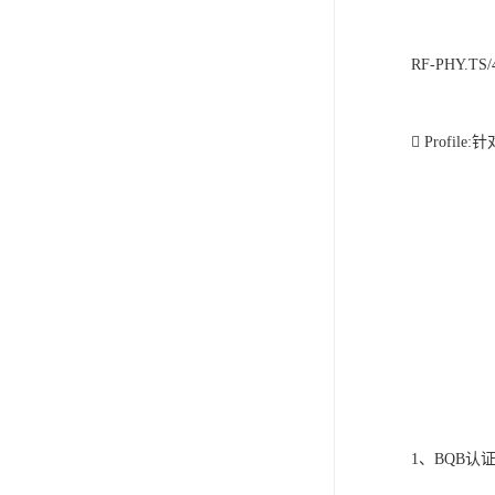
ISO13485医疗体系
FDA注册
RF-PHY.TS/4.
ISO三体系认证办理
 Profil
欧盟EN71认证
美国FCC认证
欧盟授权代表
1、BQB认