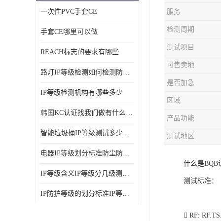
一次性PVC手套CE
服务
ISO14001体系认证
检测周期
手套CE哪里可以做
OHSAS18001体系认证
测试项目
REACH标志的要求有哪些
交通部794/808认证
可售卖地
路灯IP等级检测如何检测防尘防水
WEEE指令
是否加急
IP等级检测机构有哪些多少
CTA入网许可证
区域
韩国KC认证找我们做有什么优势
产品功能
IP等级
智能垃圾桶IP等级测试多少钱要多久时间
测试地区
REACH化学检测
电器IP等级划分标准防尘防尘IP等级测试报告
什么是BQ
IEC认证
IP等级含义IP等级分几级测试容易过吗
测试标准：
防爆认证
IP防护等级的划分标准IP等级测试多少钱
TS16949体系
 RF: RF.TS.