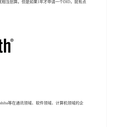
就相当划算。但是如果1年才申请一个DID，就有点
 Nokia 和 Toshiba等在通讯领域、软件领域、计算机领域的企