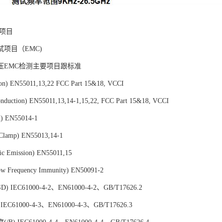
试项目
项目（EMC)
压EMC检测主要项目跟标准
n) EN55011,13,22 FCC Part 15&18, VCCI
ction) EN55011,13,14-1,15,22, FCC Part 15&18, VCCI
 EN55014-1
lamp) EN55013,14-1
 Emission) EN55011,15
requency Immunity) EN50091-2
 IEC61000-4-2、EN61000-4-2、GB/T17626.2
IEC61000-4-3、EN61000-4-3、GB/T17626.3