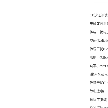
CE认证测
电磁兼容测试
传导干扰电
空间(Radiatio
传导干扰(Condu
喀呖声(Click)
功率(Power C
磁场(Magnetic
低频干扰(Low F
静电放电(ESD)
抗扰度(R/S) 