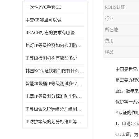
一次性PVC手套CE
ROHS认证
ISO14001体系认证
行业
手套CE哪里可以做
OHSAS18001体系认证
所在地
REACH标志的要求有哪些
交通部794/808认证
费用
路灯IP等级检测如何检测防尘防水
WEEE指令
样品
IP等级检测机构有哪些多少
CTA入网许可证
中国是世界
韩国KC认证找我们做有什么优势
IP等级
是需要办理C
智能垃圾桶IP等级测试多少钱要多久时间
REACH化学检测
盟)。近年
电器IP等级划分标准防尘防尘IP等级测试报告
保护等一系
IEC认证
IP等级含义IP等级分几级测试容易过吗
E认证的作
防爆认证
IP防护等级的划分标准IP等级测试多少钱
1、申请CE
TS16949体系
CE认证，