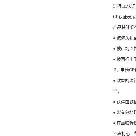
ISO13485医疗体系
进行CE认
CE认证表
FDA注册
产品将降低
ISO三体系认证办理
● 被海关
欧盟EN71认证
● 被市场
美国FCC认证
● 被同行
欧盟授权代表
2、申请C
● 欧盟的
举；
● 获得由
● 能有效
● 在面临
不忘初心，