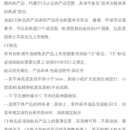
围内的产品，均属于CE认证的产品范围，具体可参见“技术法规体系
的构成”部分。
加贴CE标志的产品表明产品符合欧盟有关安全、健康、环保等法规
要求，可以在欧盟27个成员国、欧洲贸易自由区的4个国家、以及英
国和土耳其合法上市销售。
CE标志
所有在欧洲市场销售的产品上市前都要求加贴“CE”标志；“CE”标志
必须加贴在显要位置上:依据93/68/EEC之规定。
贴示优先顺位：产品本体 包装说明书 保证书
—其字体高度直径不得小于5mm，其缩小或扩大应按比例进行。小
型器材(如精密机器及器材)不在此限。
—‘E’字左侧外缘与‘C’字内径延伸圆相切。
—适用于终产品的持有者；原则上，零件或半成品无须贴示CE，但
若有规定须符合相关指令时，须依规定贴示
CE标志必须加贴在产品上的显著位置，应清晰可辩，不易涂抹。通
常情况下，CE标志加贴在产品或其参数标牌上；若不能将CE标志直