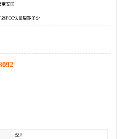
市宝安区
器FCC认证周期多少
8092
深圳