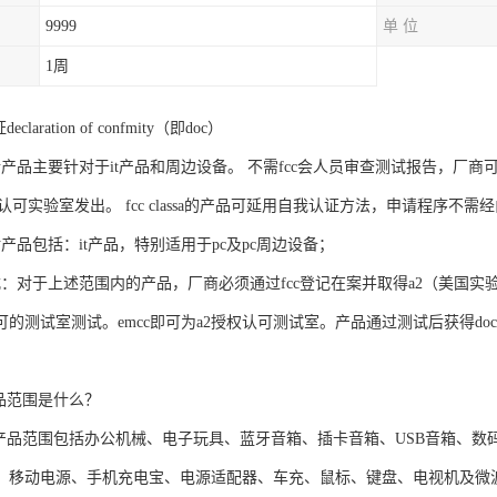
9999
单 位
1周
claration of confmity（即doc）
请产品主要针对于it产品和周边设备。 不需fcc会人员审查测试报告，厂
标准认可实验室发出。 fcc classa的产品可延用自我认证方法，申请程序不需经
产品包括：it产品，特别适用于pc及pc周边设备；
：对于上述范围内的产品，厂商必须通过fcc登记在案并取得a2（美国实验
的测试室测试。emcc即可为a2授权认可测试室。产品通过测试后获得do
；
产品范围是什么？
的产品范围包括办公机械、电子玩具、蓝牙音箱、插卡音箱、USB音箱、
、移动电源、手机充电宝、电源适配器、车充、鼠标、键盘、电视机及微