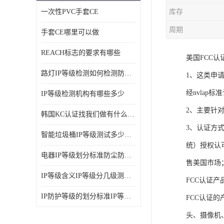
一次性PVC手套CE
库存
ISO14001体系认证
周期
手套CE哪里可以做
OHSAS18001体系认证
REACH标志的要求有哪些
美国FCC认证de
交通部794/808认证
路灯IP等级检测如何检测防尘防水
1、这类申
WEEE指令
经nvlap
IP等级检测机构有哪些多少
CTA入网许可证
2、主要针对
韩国KC认证找我们做有什么优势
IP等级
3、认证方式
智能垃圾桶IP等级测试多少钱要多久时间
REACH化学检测
统）授权认可
电器IP等级划分标准防尘防尘IP等级测试报告
售美国市场
IEC认证
IP等级含义IP等级分几级测试容易过吗
FCC认证
防爆认证
IP防护等级的划分标准IP等级测试多少钱
FCC认证
TS16949体系
头、摄像机