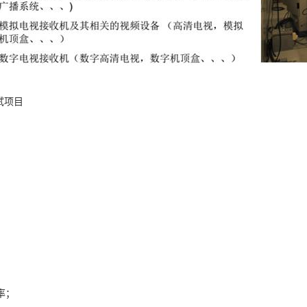
试项目
；
率；