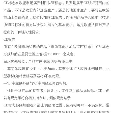
CE标志在欧盟市场属强制性认证标志，只要是属于CE认证范围内的
产品，不论是欧盟内部企业生产，还是其他国家生产，要想在欧盟
市场上自由流通，就必须加贴CE标志，以表明产品符合欧盟《技术
协调和标准的新方法决议》指令的基本要求。这是欧盟法律对产品
提出的一种强制性要求。
CE标志
所有在欧洲市场销售的产品上市前都要求加贴“CE”标志；“CE”标志
必须加贴在显要位置上:依据93/68/EEC之规定。
贴示优先顺位：产品本体 包装说明书 保证书
—其字体高度直径不得小于5mm，其缩小或扩大应按比例进行。小
型器材(如精密机器及器材)不在此限。
—‘E’字左侧外缘与‘C’字内径延伸圆相切。
—适用于终产品的持有者；原则上，零件或半成品无须贴示CE，但
若有规定须符合相关指令时，须依规定贴示
CE标志必须加贴在产品上的显著位置，应清晰可辩，不易涂抹。通
常情况下，CE标志加贴在产品或其参数标牌上；若不能将CE标志直