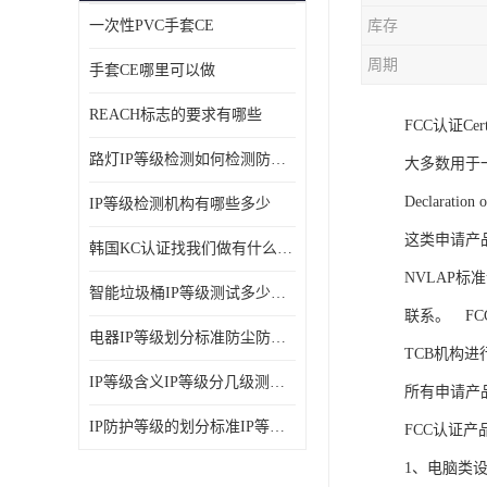
一次性PVC手套CE
库存
ISO14001体系认证
周期
手套CE哪里可以做
OHSAS18001体系认证
REACH标志的要求有哪些
FCC认证Cert
交通部794/808认证
路灯IP等级检测如何检测防尘防水
大多数用于
WEEE指令
Declaration 
IP等级检测机构有哪些多少
CTA入网许可证
这类申请产
韩国KC认证找我们做有什么优势
IP等级
NVLAP标
智能垃圾桶IP等级测试多少钱要多久时间
REACH化学检测
联系。 FC
电器IP等级划分标准防尘防尘IP等级测试报告
TCB机构进
IEC认证
IP等级含义IP等级分几级测试容易过吗
所有申请产
防爆认证
IP防护等级的划分标准IP等级测试多少钱
FCC认证产
TS16949体系
1、电脑类