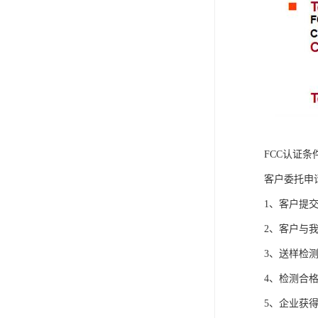
FCC认证条
客户委托申
1、客户提
2、客户与
3、送样检
4、检测合
5、企业获得