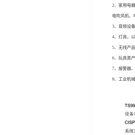
ISO13485医疗体系
2、家用电
电吹风机、
FDA注册
3、音频设
ISO三体系认证办理
4、灯具，
欧盟EN71认证
5、无线产
美国FCC认证
6、玩具类
7、报警器
欧盟授权代表
8、工业机