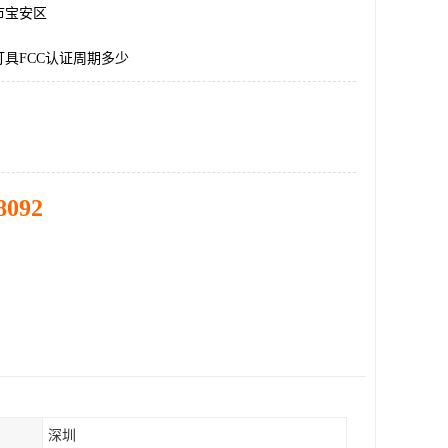
市宝安区
具FCC认证周期多少
8092
深圳