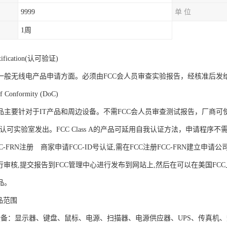
9999
单 位
1周
ification(认可验证)
一般无线电产品申请方面。必须由FCC会人员审查实验报告，经核准后发
of Conformity (DoC)
品主要针对于IT产品和周边设备。不需FCC会人员审查测试报告，厂商
准认可实验室发出。FCC Class A的产品可延用自我认证方法，申请程
C-FRN注册 商家申请FCC-ID号认证,需在FCC注册FCC-FRN建立申请公
行审核,提交报告到FCC管理中心进行发布到网站上,然后在可以在美国FCC
品。
品范围
设备：显示器、键盘、鼠标、电源、扫描器、电源供应器、UPS、传真机