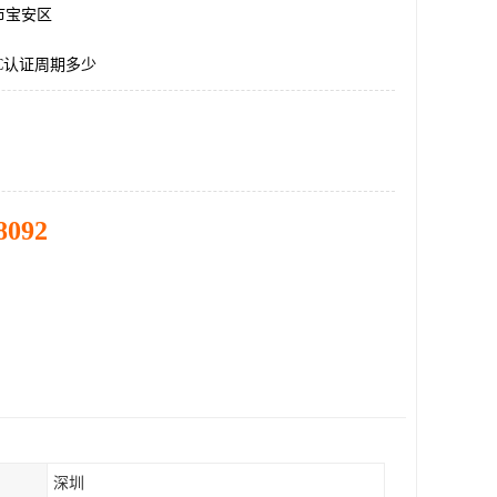
市宝安区
C认证周期多少
8092
深圳