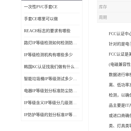
一次性PVC手套CE
库存
ISO14001体系认证
周期
手套CE哪里可以做
OHSAS18001体系认证
REACH标志的要求有哪些
FCC认证中
交通部794/808认证
路灯IP等级检测如何检测防尘防水
针对的是电
WEEE指令
FCC认证是
IP等级检测机构有哪些多少
CTA入网许可证
(电磁兼容性认证
韩国KC认证找我们做有什么优势
IP等级
数据进行审
智能垃圾桶IP等级测试多少钱要多久时间
REACH化学检测
离、低功率
电器IP等级划分标准防尘防尘IP等级测试报告
检测，以确
IEC认证
IP等级含义IP等级分几级测试容易过吗
品主要是IT
防爆认证
IP防护等级的划分标准IP等级测试多少钱
或进口商确
TS16949体系
类、灯具类等