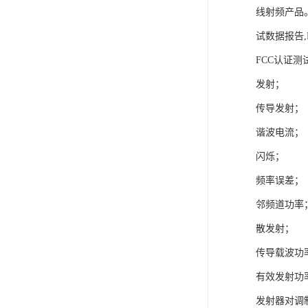
ISO13485医疗体系
线射频产品
试数据报告
FDA注册
FCC认证测
ISO三体系认证办理
发射；
欧盟EN71认证
传导发射；
美国FCC认证
谐波电流；
闪烁；
欧盟授权代表
频率误差；
邻频道功率
散发射；
传导载波功
有效发射功
发射器对调