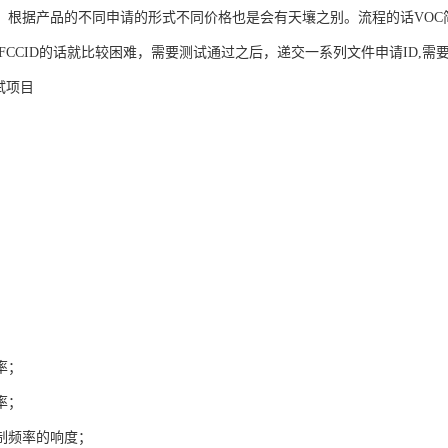
。根据产品的不同申请的形式不同价格也是会有天壤之别。流程的话VOC
,FCCID的话就比较困难，需要测试通过之后，递交一系列文件申请ID,
试项目
；
率；
率；
制频率的响度；