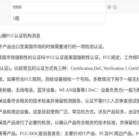
9999
单 位
1周
心据FCC认证机构消息
子产品出口至美国市场的时候需要进行的一项检测认证。
美国市场强制性的认证吗?FCC认证是美国强制性认证，FCC规定，工作频
)。比较常见的认证方式有三种：Certification,DoC,Verification.1.C
核，如果符合FCC规则，则给设备授权一个号码。多数情况下用于一般无
发射器，无线电话，蓝牙设备，WLAN设备等2.DoC：设备负责方(一般为
保设备符合相关的技术标准并保留检测报告，认证不需FCC人员审查测试
产品和周边设备。这是目前使用广泛、常见的方式。涉及产品较多，出证机构必须有NVL
保其产品进行了必要的检测，以确认产品符合相关的技术标准，并保留检测报
等产品。FCC-DOC是自我宣告：主要针对IT产品、PC及PC周边产品。F