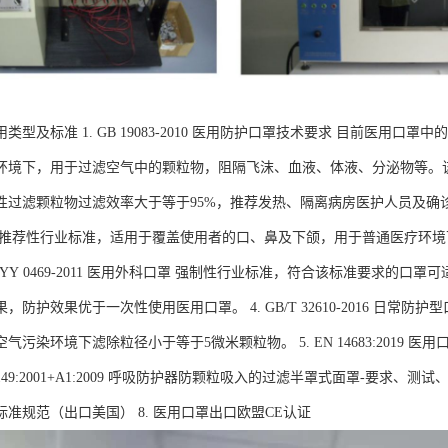
类型及标准 1. GB 19083-2010 医用防护口罩技术要求 目前医用
环境下，用于过滤空气中的颗粒物，阻隔飞沫、血液、体液、分泌物等。
过滤颗粒物过滤效率大于等于95%，推荐发热、隔离病房医护人员及确诊患者转移时
 推荐性行业标准，适用于覆盖使用者的口、鼻及下颌，用于普通医疗环
. YY 0469-2011 医用外科口罩 强制性行业标准，符合该标准要求
，防护效果优于一次性使用医用口罩。 4. GB/T 32610-2016 日
气污染环境下滤除粒径小于等于5微米颗粒物。 5. EN 14683:2019 
N 149:2001+A1:2009 呼吸防护器防颗粒吸入的过滤半罩式面罩-要求、测试、标
准规范（出口美国） 8. 医用口罩出口欧盟CE认证