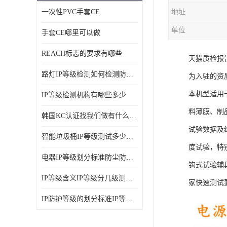
一次性PVC手套CE
地址
ISO14001体系认证
单位
手套CE哪里可以做
OHSAS18001体系认证
REACH标志的要求有哪些
天猫质检报
交通部794/808认证
路灯IP等级检测如何检测防尘防水
为入驻的资
WEEE指令
本机型适用
IP等级检测机构有哪些多少
CTA入网许可证
料薄膜、制
韩国KC认证找我们做有什么优势
IP等级
试验数据及
智能垃圾桶IP等级测试多少钱要多久时间
REACH化学检测
度试验，特
电器IP等级划分标准防尘防尘IP等级测试报告
钩式试验辅具
IEC认证
IP等级含义IP等级分几级测试容易过吗
家快速测试
防爆认证
IP防护等级的划分标准IP等级测试多少钱
TS16949体系