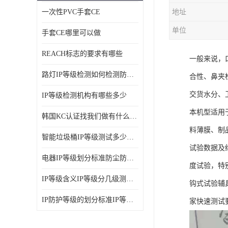
一次性PVC手套CE
地址
ISO14001体系认证
单位
手套CE哪里可以做
OHSAS18001体系认证
REACH标志的要求有哪些
一般来说，
交通部794/808认证
路灯IP等级检测如何检测防尘防水
合性、鼻夹
WEEE指令
交货水分、
IP等级检测机构有哪些多少
CTA入网许可证
本机型适用
韩国KC认证找我们做有什么优势
IP等级
料薄膜、制
智能垃圾桶IP等级测试多少钱要多久时间
REACH化学检测
试验数据及
电器IP等级划分标准防尘防尘IP等级测试报告
度试验，特
IEC认证
IP等级含义IP等级分几级测试容易过吗
钩式试验辅具
防爆认证
IP防护等级的划分标准IP等级测试多少钱
家快速测试
TS16949体系