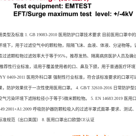
类型及标准 1. GB 19083-2010 医用防护口罩技术要求 目前医用
环境下，用于过滤空气中的颗粒物，阻隔飞沫、血液、体液、分泌物等。
过滤颗粒物过滤效率大于等于95%，推荐发热、隔离病房医护人员及确诊患者转移时
 推荐性行业标准，适用于覆盖使用者的口、鼻及下颌，用于普通医疗环
. YY 0469-2011 医用外科口罩 强制性行业标准，符合该标准要求
，防护效果优于一次性使用医用口罩。 4. GB/T 32610-2016 日
气污染环境下滤除粒径小于等于5微米颗粒物。 5. EN 14683:2019 
N 149:2001+A1:2009 呼吸防护器防颗粒吸入的过滤半罩式面罩-要求、测试、标
准规范（出口美国） 8. 医用口罩出口欧盟CE认证