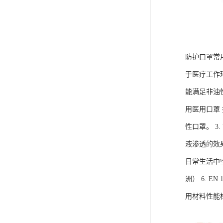
防护口罩常用
于医疗工作
能满足非油性
用医用口罩
性口罩。 3
液渗透的效果
日常生活中空
洲） 6. E
用材料性能标