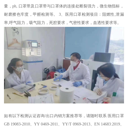
量，ph, 口罩带及口罩带与口罩体的连接处断裂强力，微生物指标，
耐磨擦色牢度，甲醛检测等。 3、医用口罩检测项目：阻燃性,泄漏
率,呼气阻力，吸气阻力，死腔要求，气密性要求，血透性要求等。
如有以下检测认证咨询/出口内销方案推荐等，请随时联系 医用口罩
GB 19083-2010、YY 0469-2011、YY/T 0969-2013、EN 14683:2019、