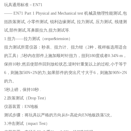
玩具通用标准－EN71
―― EN71 Part 1 Physical and Mechanical test 机械及物理性能测试,包
括跌落测试, 小零件测试, 锐利边缘测试, 拉力测试, 压力测试, 线缝测
试,部件测试,耳鼻眼拉力,扭力测试等.
1.扭力——拉力测试（orque&tension）
扭力测试所需仪器：秒表、扭力计、扭力钳（2种，视样板选用适合
的工具）;5秒内在部件上施加顺时针扭力，扭到180度或者0.34N-m，
保持10秒;然后使部件回到放松状态;逆时针重复以上的过程;小于等于
6，则施加50N+2N的力;如果部件的突出尺寸大于6，则施加90N+2N
的力。
5秒上磅，保持10秒 .
2.跌落测试（Drop Test）
仪器装置：EN地板
测试步骤：将玩具以严格的方向从8+高处向EN地板跌落5次。
3.冲击测试（mpact Test）