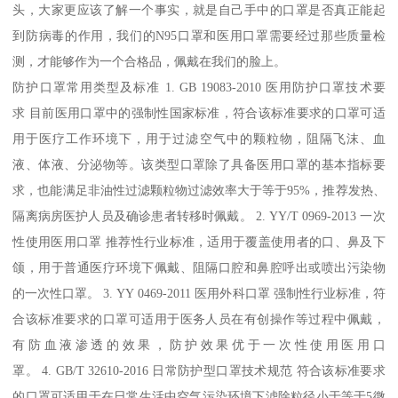
头，大家更应该了解一个事实，就是自己手中的口罩是否真正能起
到防病毒的作用，我们的N95口罩和医用口罩需要经过那些质量检
测，才能够作为一个合格品，佩戴在我们的脸上。
防护口罩常用类型及标准 1. GB 19083-2010 医用防护口罩技术要
求 目前医用口罩中的强制性国家标准，符合该标准要求的口罩可适
用于医疗工作环境下，用于过滤空气中的颗粒物，阻隔飞沫、血
液、体液、分泌物等。该类型口罩除了具备医用口罩的基本指标要
求，也能满足非油性过滤颗粒物过滤效率大于等于95%，推荐发热、
隔离病房医护人员及确诊患者转移时佩戴。 2. YY/T 0969-2013 一次
性使用医用口罩 推荐性行业标准，适用于覆盖使用者的口、鼻及下
颌，用于普通医疗环境下佩戴、阻隔口腔和鼻腔呼出或喷出污染物
的一次性口罩。 3. YY 0469-2011 医用外科口罩 强制性行业标准，符
合该标准要求的口罩可适用于医务人员在有创操作等过程中佩戴，
有防血液渗透的效果，防护效果优于一次性使用医用口
罩。 4. GB/T 32610-2016 日常防护型口罩技术规范 符合该标准要求
的口罩可适用于在日常生活中空气污染环境下滤除粒径小于等于5微