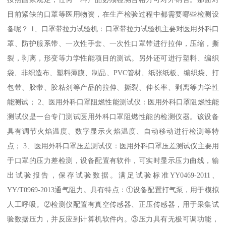
目前紧缺的口罩等医用物资，在生产检验过程中都需要哪些检测设
备呢？ 1、口罩带拉力试验机：口罩带拉力试验机主要对医用外科口
罩、防护服系带、一次性手套、一次性口罩带进行拉伸，压缩，撕
裂，剥离，形变等力学性能项目的测试。另外还可进行塑料、编织
袋、非织造布、塑料薄膜、制品、PVC管材、纸张纸板、编织袋、打
包带、胶带、胶粘剂等产品的拉伸、撕裂、伸长率、剥离等力学性
能测试； 2、医用外科口罩阻燃性能测试仪：医用外科口罩阻燃性能
测试仪是一台专门测试医用外科口罩阻燃性能的检测仪器。该设备
具有调节火焰温度、数字显示火焰温度、自动移动进行检测等特
点； 3、医用外科口罩压差测试仪：医用外科口罩压差测试仪主要用
于口罩的压力差检测，设备配置有软件，可实时显示压力曲线，输
出试验报告，保存试验数据。满足试验标准YY0469-2011、
YY/T0969-2013通气阻力。具有特点：①设备配置打气泵，用于模拟
人工呼吸。②检测仪配置有真空传感器、正压传感器，用于采集试
验数据压力，并反应到计算机软件内。③压力具有无极可调功能，