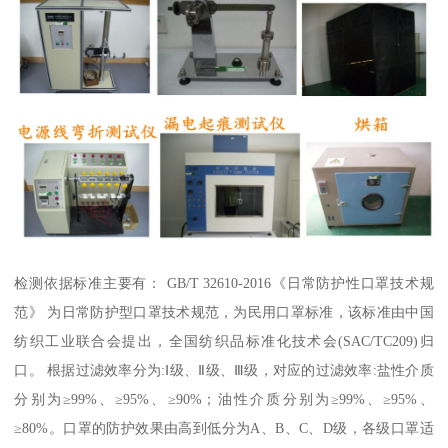
检测依据标准主要有： GB/T 32610-2016《日常防护性口罩技术规
范》 为日常防护型口罩技术规范，为民用口罩标准，该标准由中国
纺织工业联合会提出，全国纺织品标准化技术会(SAC/TC209)归
口。 根据过滤效率分为:Ⅰ级、Ⅱ级、Ⅲ级，对应的过滤效率:盐性介质
分别为≥99%、≥95%、≥90%；油性介质分别为≥99%、≥95%、
≥80%。口罩的防护效果由高到低分为A、B、C、D级，各级口罩适