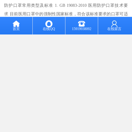
防护口罩常用类型及标准 1. GB 19083-2010 医用防护口罩技术要
求 目前医用口罩中的强制性国家标准，符合该标准要求的口罩可适
用于医疗工作环境下，用于过滤空气中的颗粒物，阻隔飞沫、血
首页
在线QQ
15919938092
在线留言
液、体液、分泌物等。该类型口罩除了具备医用口罩的基本指标要
求，也能满足非油性过滤颗粒物过滤效率大于等于95%，推荐发热、
隔离病房医护人员及确诊患者转移时佩戴。 2. YY/T 0969-2013 一次
性使用医用口罩 推荐性行业标准，适用于覆盖使用者的口、鼻及下
颌，用于普通医疗环境下佩戴、阻隔口腔和鼻腔呼出或喷出污染物
的一次性口罩。 3. YY 0469-2011 医用外科口罩 强制性行业标准，符
合该标准要求的口罩可适用于医务人员在有创操作等过程中佩戴，
有防血液渗透的效果，防护效果优于一次性使用医用口
罩。 4. GB/T 32610-2016 日常防护型口罩技术规范 符合该标准要求
的口罩可适用于在日常生活中空气污染环境下滤除粒径小于等于5微
米颗粒物。 5. EN 14683:2019 医用口罩-要求和测试方法（出口欧
洲） 6. EN 149:2001+A1:2009 呼吸防护器防颗粒吸入的过滤半罩式